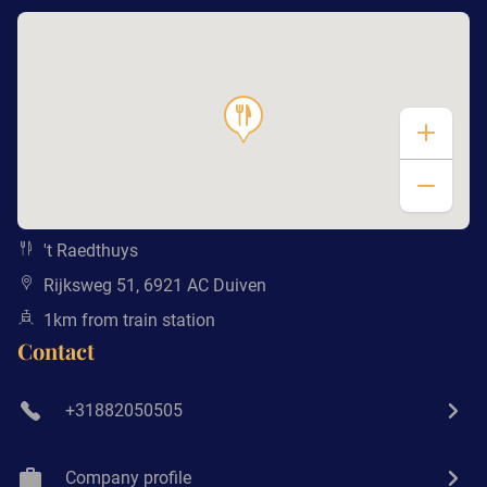
't Raedthuys
Rijksweg 51, 6921 AC Duiven
1km from train station
Contact
+31882050505
Company profile