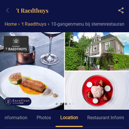
+31882050505
't Raedthuys
Available until 23:00
Home
't Raedthuys
10-gangenmenu bij sterrenrestaurant '
Information
Photos
Location
Restaurant Informat