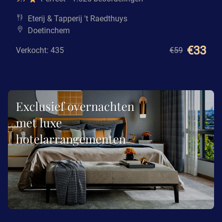
Eterij & Tapperij 't Raedthuys
Doetinchem
€33
Verkocht: 435
€59
Exclusief overnachten
met luxe
hotelarrangementen