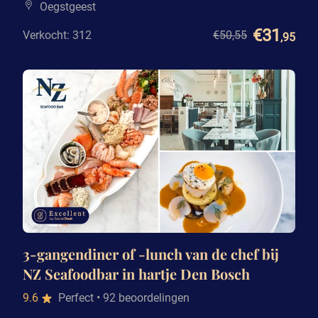
Oegstgeest
€31
Verkocht: 312
€50
,55
,95
3-gangendiner of -lunch van de chef bij
NZ Seafoodbar in hartje Den Bosch
9.6
Perfect
• 92 beoordelingen