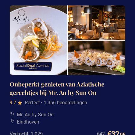
Onbeperkt genieten van Aziatische
gerechtjes bij Mr. Au by Sun On
9.7
Perfect
• 1.366 beoordelingen
Mr. Au by Sun On
Eindhoven
€32
Verkocht: 1.029
€42
,95