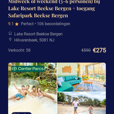
Midweek of weekend (3-6 personen) bij
Lake Resort Beekse Bergen + toegang
Safaripark Beekse Bergen
9.1
Perfect
• 106 beoordelingen
Lake Resort Beekse Bergen
Hilvarenbeek, 5081 NJ
€275
Verkocht: 58
€590