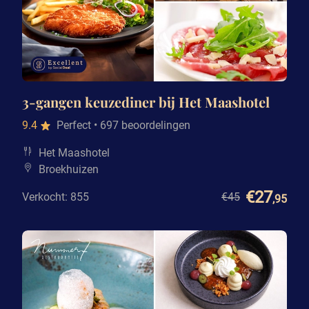
3-gangen keuzediner bij Het Maashotel
9.4
Perfect
• 697 beoordelingen
Het Maashotel
Broekhuizen
€27
Verkocht: 855
€45
,95