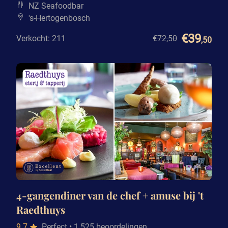
NZ Seafoodbar
's-Hertogenbosch
€39
Verkocht: 211
€72
,50
,50
4-gangendiner van de chef + amuse bij 't
Raedthuys
9.7
Perfect
• 1.525 beoordelingen