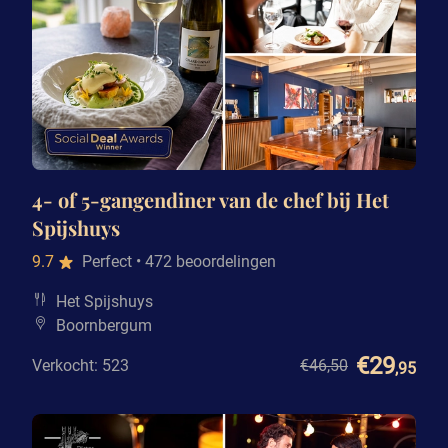
4- of 5-gangendiner van de chef bij Het
Spijshuys
9.7
Perfect
• 472 beoordelingen
Het Spijshuys
Boornbergum
€29
Verkocht: 523
€46
,50
,95