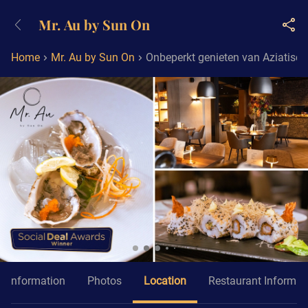
+31882050505
Mr. Au by Sun On
Available until 23:00
Home
Mr. Au by Sun On
Onbeperkt genieten van Aziatisch
Information
Photos
Location
Restaurant Informat