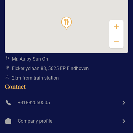
Mr. Au by Sun On
Elckerlyclaan 83, 5625 EP Eindhoven
2km from train station
Contact
+31882050505
Company profile