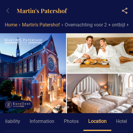
+31882050505
Martin's Patershof
Available until 23:00
Home
Martin's Patershof
Overnachting voor 2 + ontbijt + e
vailability
Information
Photos
Location
Hotel In