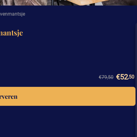
Havenmantsje
mantsje
€52
,50
€79,50
rveren