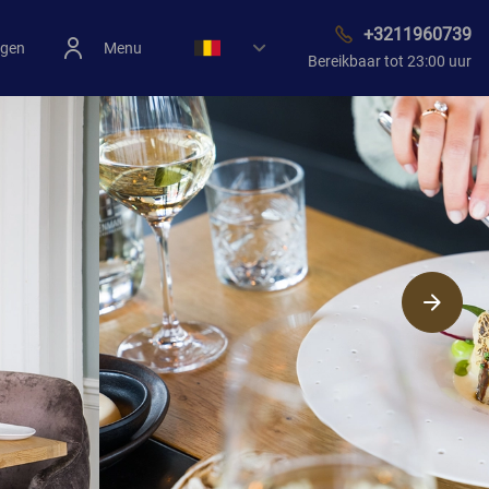
+3211960739
ngen
Menu
Bereikbaar tot 23:00 uur