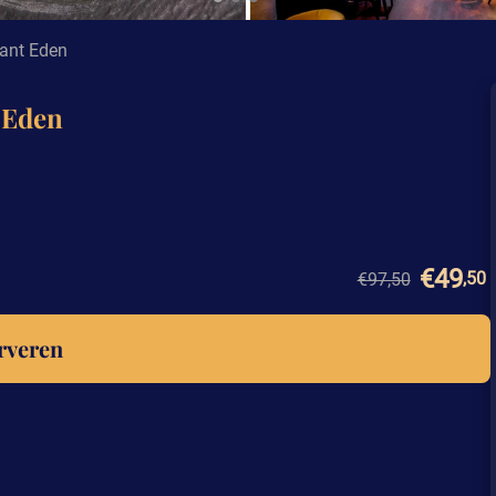
rant Eden
t Eden
€49
,50
€97,50
rveren