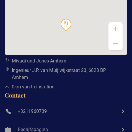
Miyagi and Jones Arnhem
Ingenieur J.P. van Muijlwijkstraat 23, 6828 BP
Arnhem
0km van treinstation
Contact
+3211960739
Bedrijfspagina