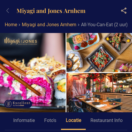
+3211960739
Miyagi and Jones Arnhem
Bereikbaar tot 23:00 uur
Home
Miyagi and Jones Arnhem
All-You-Can-Eat (2 uur) 
id
Informatie
Foto's
Locatie
Restaurant Info