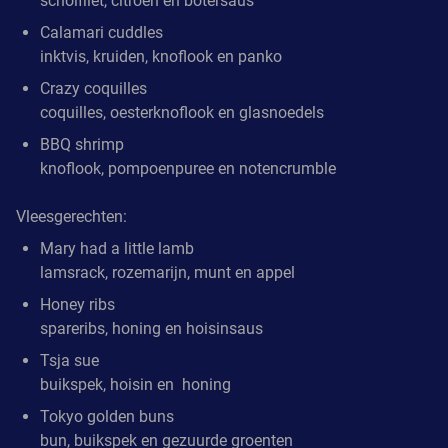
scholfilet, citroen en botersaus
Calamari cuddles
inktvis, kruiden, knoflook en panko
Crazy coquilles
coquilles, oesterknoflook en glasnoedels
BBQ shrimp
knoflook, pompoenpuree en notencrumble
Vleesgerechten:
Mary had a little lamb
lamsrack, rozemarijn, munt en appel
Honey ribs
spareribs, honing en hoisinsaus
Tsja sue
buikspek, hoisin en honing
Tokyo golden buns
bun, buikspek en gezuurde groenten