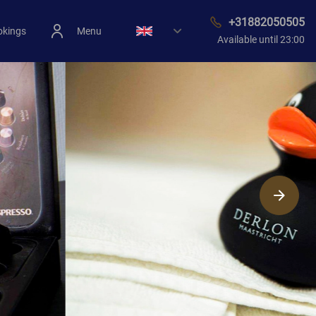
+31882050505
okings
Menu
Available until 23:00